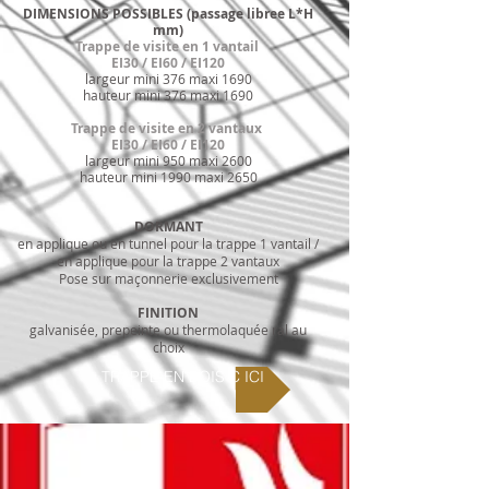
DIMENSIONS POSSIBLES
(passage libree L*H
mm)
Trappe de visite en 1 vantail
EI30 / EI60 /
EI120
largeur mini 376 maxi 1690
hauteur mini 376 maxi 1690
Trappe de visite en 2 vantaux
EI30 / EI60 /
EI120
largeur mini 950 maxi 2600
hauteur mini 1990 maxi 2650
DORMANT
en applique ou en tunnel pour la trappe 1 vantail /
en applique pour la trappe 2 vantaux
Pose sur maçonnerie exclusivement
FINITION
galvanisée, prepeinte ou thermolaquée ral au
choix
TRAPPE EN BOIS C ICI