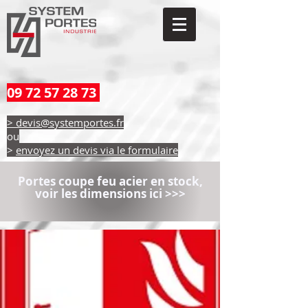
09 72 57 28 73
> devis@systemportes.fr
ou
>
envoyez un devis via le formulaire
Portes coupe feu acier en stock,
voir les dimensions ici >>>