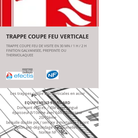
TRAPPE COUPE FEU VERTICALE
TRAPPE COUPE FEU DE VISITE EN 30 MN / 1 H / 2 H
FINITION GALVANISEE, PREPEINTE OU
THERMOLAQUEE
pv feu
Les trappes coupe feu verticales en acier
EQUIPEMENT STANDARD
Dormant 4 faces / tôle acier zingué
épaisseur 8/10ème avec bâti d'épaisseur
20/10ème
béquille double pvc / serrure à mortaiser 1 point
pion anti-dégondage / 2 paumelles
Norme NF