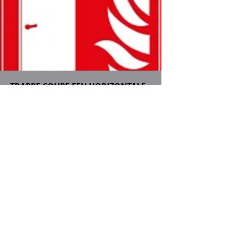
TRAPPE COUPE FEU HORIZONTALE
TRAPPE COUPE FEU AU SOL EN 90MN ET 2 H
1 ET 2 VANTAUX
pv feu
EQUIPEMENT STANDARD
Bâti cornière 67*55 4 faces
tôle alu à larmes ep 3/4/4
parement galva ep 8/10
poignée rabattable 775 Bricard
surcharge piétonne max admissible : 250 kg /
m2