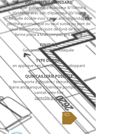
EQUIPEMENT STANDARD
tôle acier galvanisé / épaisseur 8/10ème à
20/10ème avec bâti d'épaisseur 20/10ème
béquille double inox / pion anti-dégondage /
plinthe automatique ou seuil suisse ou joint de
seuil automatique /joint de fond de feuillure
ferme porte à bras compas gris argent
FINITION
Galvanisée ou thermolaquée
TYPE DE POSE
en applique / en tunnel / en enveloppant
QUINCAILLERIE POSSIBLE
ferme porte à glissière / serrure 3 points
barre antipanique / crémone pompier sur le
vantail semi-fixe
contrôle d'accès
PORTE BOIS C PAR ICI