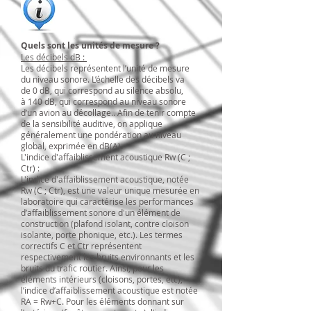
Quels sont les unités de mesure ?
Les décibels dB :
Les décibels représentent l’unité de mesure
du niveau sonore. L’échelle des décibels va
de 0 dB, qui correspond au silence absolu,
à 140 dB, qui correspond au niveau sonore
d’un avion au décollage.. Afin de tenir compte
de la sensibilité auditive, on applique
généralement une pondération au niveau
global, exprimée en dB(A).
L'indice d'affaiblissement acoustique Rw (C ;
Ctr) :
L'indice d'affaiblissement acoustique, notée
Rw (C ; Ctr), est une valeur unique mesurée en
laboratoire qui caractérise les performances
d’affaiblissement sonore d'un élément de
construction (plafond isolant, contre cloison
isolante, porte phonique, etc.). Les termes
correctifs C et Ctr représentent
respectivement les bruits environnants et les
bruits du trafic routier. Ainsi, pour les
éléments intérieurs (cloisons, portes, etc),
l’indice d’affaiblissement acoustique est notée
RA = Rw+C. Pour les éléments donnant sur