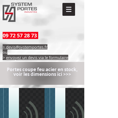
09 72 57 28 73
> devis@systemportes.fr
ou
>
envoyez un devis via le formulaire
Portes coupe feu acier en stock,
voir les dimensions ici >>>