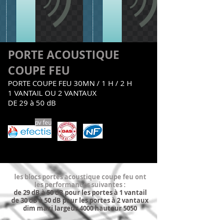
PORTE ACOUSTIQUE
COUPE FEU
PORTE COUPE FEU 30MN / 1 H / 2 H
1 VANTAIL OU 2 VANTAUX
DE 29 à 50 dB
pv feu
les blocs portes acoustique coupe feu ont
les performances suivantes :
de 29 dB à 50 dB pour les portes à 1 vantail
de 30 dB à 50 dB pour les portes à 2 vantaux
dim maxi largeur 4000 hauteur 5050