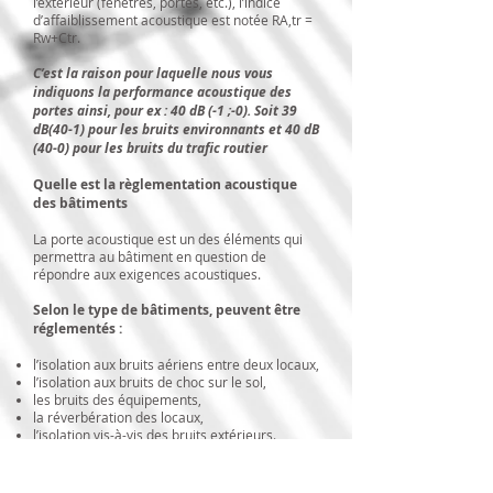
l’extérieur (fenêtres, portes, etc.), l’indice
d’affaiblissement acoustique est notée RA,tr =
Rw+Ctr.
C’est la raison pour laquelle nous vous
indiquons la performance acoustique des
portes ainsi, pour ex : 40 dB (-1 ;-0). Soit 39
dB(40-1) pour les bruits environnants et 40 dB
(40-0) pour les bruits du trafic routier
Quelle est la règlementation acoustique
des bâtiments
La porte acoustique est un des éléments qui
permettra au bâtiment en question de
répondre aux exigences acoustiques.
Selon le type de bâtiments, peuvent être
réglementés :
l’isolation aux bruits aériens entre deux locaux,
l’isolation aux bruits de choc sur le sol,
les bruits des équipements,
la réverbération des locaux,
l’isolation vis-à-vis des bruits extérieurs.
Le Conseil national du bruit (CNB) a travaillé
sur un guide pratique qui récapitule les textes,