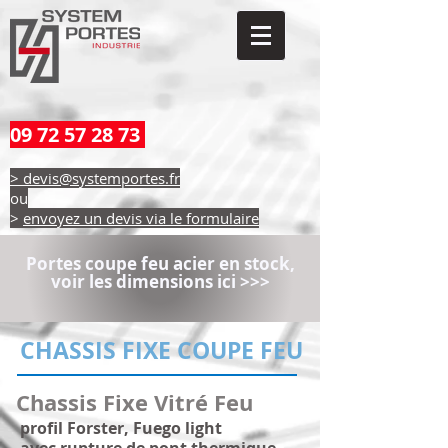
09 72 57 28 73
> devis@systemportes.fr
ou
>
envoyez un devis via le formulaire
Portes coupe feu acier en stock,
voir les dimensions ici >>>
CHASSIS FIXE COUPE FEU
Chassis Fixe Vitré Feu
profil Forster, Fuego light