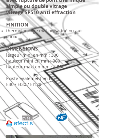
avec rupture de pont thermique
simple ou double vitrage
vitrage SP510 anti effraction
FINITION
thermolaquage mat ou satiné ou au
choix
DIMENSIONS
largeur mini en mm : 300
hauteur mini en mm : 300
hauteur maxi en mm : 4 500
Existe également en bois :
E30 / EI30 / EI120
pv feu