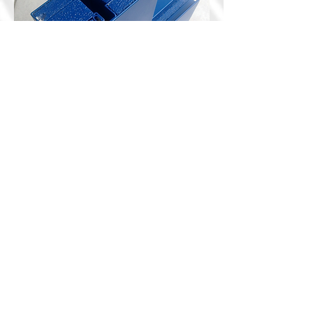
Profil Forster FUEGO pour chassis vitré
coupe feu
Une question, un devis, appelez le
09 72
57 28 73
ou envoyez votre demande à
devis@systemportes.fr
CHASSIS EN BOIS C ICI
SIEGE SOCIAL : SYSTEM PORTES INDUSTRIE ©