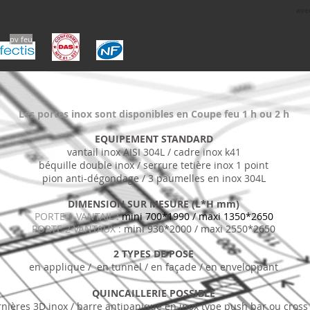
ave
pv feu
Les portes inox sont disponibles en Coupe feu 1 h ou 2 h
EQUIPEMENT STANDARD
vantail inox AISI 304L /
cadre inox k41
béquille double inox / serrure tetière inox 1 point
pion anti-dégondage / 3 paumelles en inox 304L
DIMENSION SUR MESURE (L*H mm)
PORTE 1 VANTAIL :
mini 700*1990 / maxi 1350*2650
PORTE 2 VANTAUX :
mini 930*2000 / maxi 2550*2650
2 TYPES DE POSE
en applique / en tunnel / en façade / en enveloppant
QUINCAILLERIE POSSIBLE
nières 3D inox / barre antipanique en inox type push bar ou cross