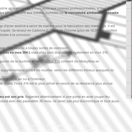
trie agro-alimentaire mais aussi aux cuisines professionnelles, à l'industrie
t plus généralement aux milieux humides où
la corrosivité ambiante nécessite
ge d’acier destiné à servir de matière pour la fabrication des matériaux. Il est
incipale. Sa teneur en Carbone (1,2%) et de Chrome (plus de 10,5%) lui confère
sister à la corrosion.
ble et résistante à toutes sortes de corrosion.
uées en inox 304 L
mais elles sont disponibles également en inox 316.
rter de la ductilité à l’acier.
L’inox 316
contient du Mobylène en
upplémentaire contre les rouilles selon les différents milieux auxquels ils
rds à plein air ou à l’intérieur.
 iodés, l’inox 316 est le plus utilisé en raison de sa résistance plus accrue
eu est son prix
. Regardez attentivement si une porte en acier coupe feu
sive) avec des paumelles 3D inox, ne serait pas plus économique et tout aussi
SIEGE SOCIAL : SYSTEM PORTES INDUSTRIE © SARL
KM DELTA 182 RUE ETIENNE LENOIR 30900 Nimes