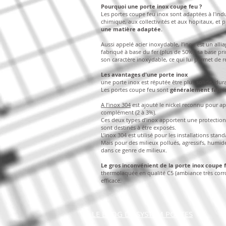
Pourquoi une porte inox coupe feu ?
Les portes coupe feu inox sont adaptées à l'indus
chimique, aux collectivités et aux hopitaux, e
une matière adaptée.
Aussi appelé acier inoxydable, l’inox est un allia
fabriqué à base du fer (plus de 50%), sa base pr
son caractère inoxydable, ce qui lui permet de ré
Les avantages d'une porte inox
une porte inox est réputée être plus solide, dura
Les portes coupe feu sont
généralement fabriq
A l’inox 304
est ajouté le nickel reconnu pour appo
complément (2 à 3%).
Ces deux types d’inox apportent une protection s
sont destinés à être exposés.
L’inox 304 est utilisé pour les installations standa
Mais pour des milieux pollués, agressifs, humides
dans ce genre de milieux.
Le gros inconvénient de la porte inox coupe f
thermolaquée en qualité C5 (ambiance très corro
efficace.
LE BLOG DE SYSTEM PORTES