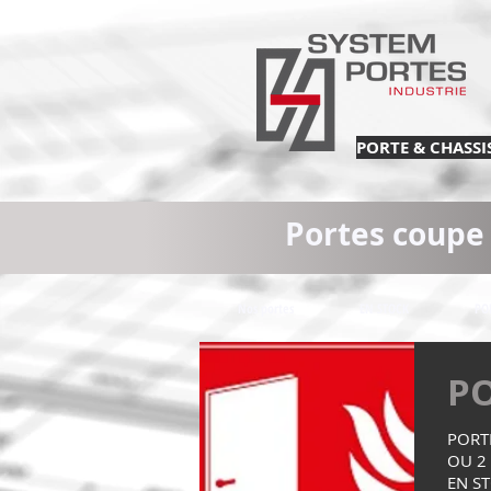
PORTE & CHASSIS 
Portes coupe 
Nos portes
EN STOCK
PO
P
PORT
OU 2
EN S