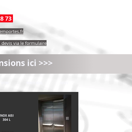
28 73
emportes.fr
devis via le formulaire
nsions ici >>>
VITRE
PORTE BOIS
DEVIS
INOX AISI
304 L