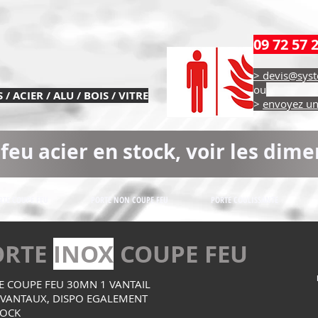
09 72 57 
> devis@syst
ou
/ ACIER / ALU / BOIS / VITRE
>
envoyez un 
feu acier en stock, voir les dime
RTE COUPE FEU
PORTE NON COUPE FEU
PORTE COULISSANTE
ORTE
INOX
COUPE FEU
E COUPE FEU 30MN 1 VANTAIL
 VANTAUX, DISPO EGALEMENT
TOCK