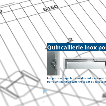
Quincaillerie inox p
Les portes coupe feu inox doivent avoir une q
barre antipanique type cross bar ou fast touch