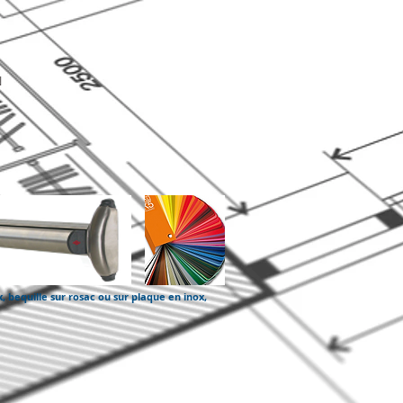
N
, bequille sur rosac ou sur plaque en inox,