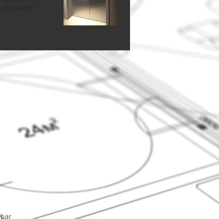
OCULUS
c parclose inox
 bar