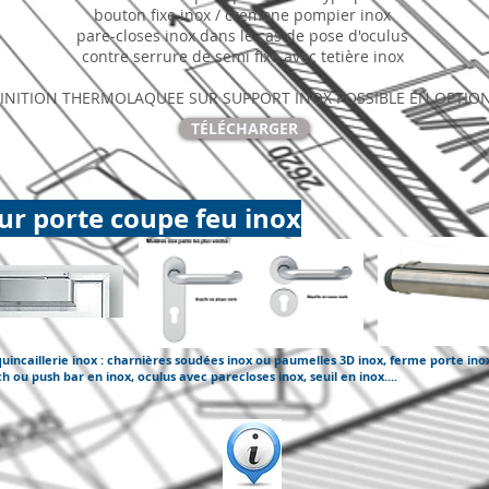
bouton fixe inox / cremone pompier inox
pare-closes inox dans le cas de pose d'oculus
contre serrure de semi fixe avec tetière inox
FINITION THERMOLAQUEE SUR SUPPORT INOX POSSIBLE EN OPTIO
TÉLÉCHARGER
our porte coupe feu inox
uincaillerie inox : charnières soudées inox ou paumelles 3D inox, ferme porte inox
 ou push bar en inox, oculus avec parecloses inox, seuil en inox....