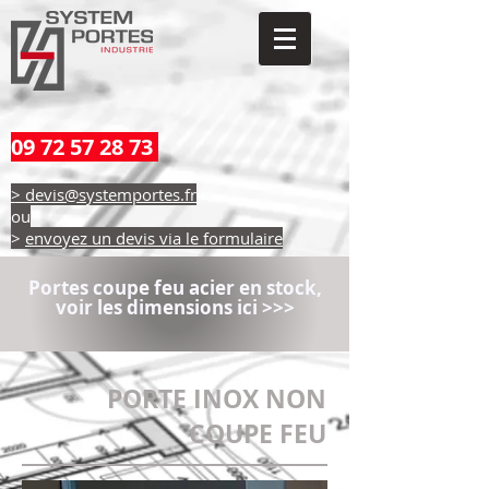
09 72 57 28 73
> devis@systemportes.fr
ou
>
envoyez un devis via le formulaire
Portes coupe feu acier en stock,
voir les dimensions ici >>>
PORTE INOX NON
COUPE FEU