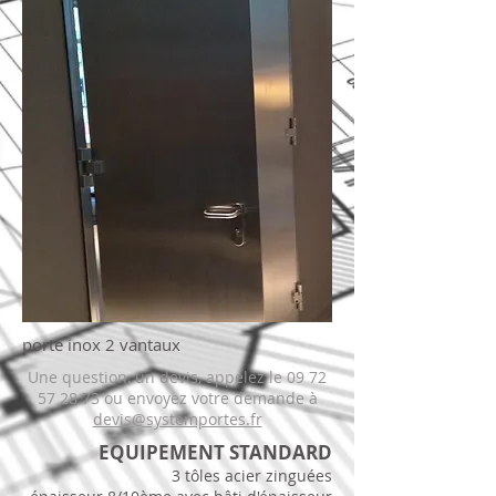
porte inox 2 vantaux
Une question, un devis, appelez le
09 72
57 28 73
ou envoyez votre demande à
devis@systemportes.fr
EQUIPEMENT STANDARD
3 tôles acier zinguées