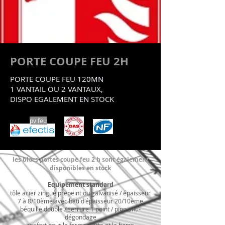
PORTE COUPE FEU 2H
PORTE COUPE FEU 120MN
1 VANTAIL OU 2 VANTAUX,
DISPO EGALEMENT EN STOCK
pv feu
les blocs portes coupe feu 2 h sont également
disponibles en stock
Equipement standard
tôle acier zingué prepeint ou galvanisé / épaisseur
7 à 8/10ème avec bâti d'épaisseur 20/10ème
béquille double / serrure 1 point / pion anti-
dégondage