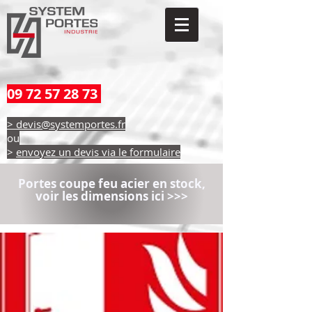
09 72 57 28 73
> devis@systemportes.fr
ou
>
envoyez un devis via le formulaire
Portes coupe feu acier en stock,
voir les dimensions ici >>>