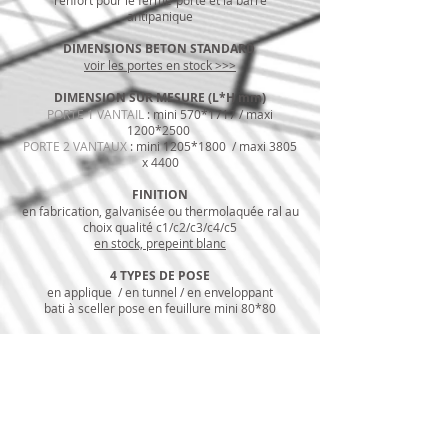
renfort pour le ferme-porte et la barre
antipanique
DIMENSIONS BETON STANDARD
voir les portes en stock >>>
DIMENSION SUR MESURE (L*H mm)
PORTE 1 VANTAIL
: mini 570
*1717
/ maxi
1200
*2500
PORTE 2 VANTAUX
: mini 1205
*1800
/ maxi 3805
x 4400
FINITION
en fabrication, galvanisée ou thermolaquée ral au
choix qualité c1/c2/c3/c4/c5
en stock, prepeint blanc
4 TYPES DE POSE
en applique / en tunnel / en enveloppant
bati à sceller pose en feuillure mini 80*80
QUINCAILLERIE POSSIBLE
ferme porte automatique à compas ou à glissière
bandeau GSR ou fermes portes en applique,
sélecteur de fermeture
barre antipanique type cross bar ou push bar 1 ou
3 points de fermeture
crémone pompier sur le vantail semi-fixe