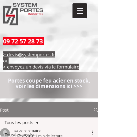
09 72 57 28 73
> devis@systemportes.fr
ou
>
envoyez un devis via le formulaire
Portes coupe feu acier en stock,
voir les dimensions ici >>>
Post
Tous les posts
isabelle lemaire
Tous les posts
5 sept. 2016
1 min de lecture