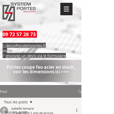
09 72 57 28 73
> devis@systemportes.fr
ou
>
envoyez un devis via le formulaire
Portes coupe feu acier en stock,
voir les dimensions ici >>>
Post
Tous les posts
isabelle lemaire
Tous les posts
22 août 2016
1 min de lecture