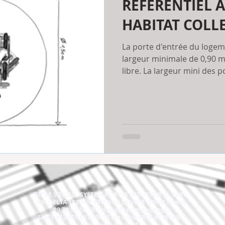
REFERENTIEL A
HABITAT COLLE
La porte d'entrée du logem
largeur minimale de 0,90 m
libre. La largeur mini des po
SIEGE SOCIAL : SYSTEM PORTES INDUSTRIE © SARL
KM DELTA 182 RUE ETIENNE LENOIR 30900 Nimes
09 72 57 28 73 /
devis@systemportes.fr
SIRET 822 079 067 00010 tva intra FR88 822079067
Entrepôts sur le 91.