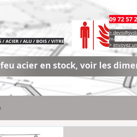
09 72 57 
> devis@syst
ou
/ ACIER / ALU / BOIS / VITRE
>
envoyez un 
feu acier en stock, voir les dime
RTE COUPE FEU
PORTE NON COUPE FEU
PORTE COULISSANTE
é