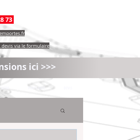
28 73
emportes.fr
devis via le formulaire
nsions ici >>>
VITRE
PORTE BOIS
DEVIS