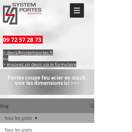
09 72 57 28 73
> devis@systemportes.fr
ou
>
envoyez un devis via le formulaire
Portes coupe feu acier en stock,
voir les dimensions ici >>>
Blog
Tous les posts
Tous les posts